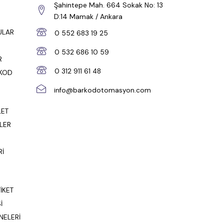
Şahintepe Mah. 664 Sokak No: 13
D:14 Mamak / Ankara
ULAR
0 552 683 19 25
0 532 686 10 59
R
0 312 911 61 48
RKOD
info@barkodotomasyon.com
LET
LER
Rİ
İKET
İ
NELERİ