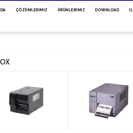
ZDA
ÇÖZÜMLERIMIZ
ÜRÜNLERIMIZ
DOWNLOAD
İ
GOX