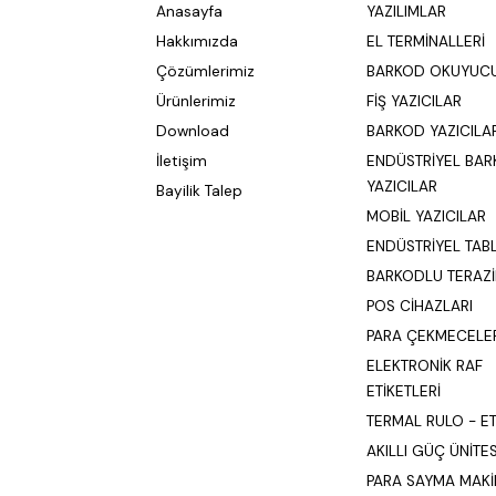
Anasayfa
YAZILIMLAR
Hakkımızda
EL TERMİNALLERİ
Çözümlerimiz
BARKOD OKUYUC
Ürünlerimiz
FİŞ YAZICILAR
Download
BARKOD YAZICILA
İletişim
ENDÜSTRİYEL BA
YAZICILAR
Bayilik Talep
MOBİL YAZICILAR
ENDÜSTRİYEL TAB
BARKODLU TERAZİ
POS CİHAZLARI
PARA ÇEKMECELE
ELEKTRONİK RAF
ETİKETLERİ
TERMAL RULO - ET
AKILLI GÜÇ ÜNİTES
PARA SAYMA MAKİ