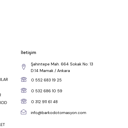
İletişim
Şahintepe Mah. 664 Sokak No: 13
D:14 Mamak / Ankara
ULAR
0 552 683 19 25
0 532 686 10 59
R
0 312 911 61 48
RKOD
info@barkodotomasyon.com
LET