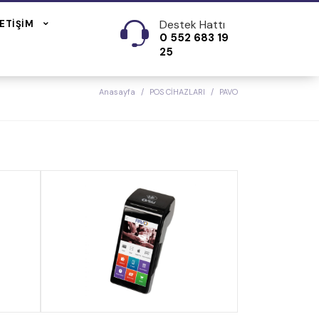
Destek Hattı
LETIŞIM
0 552 683 19
25
Anasayfa
POS CİHAZLARI
PAVO