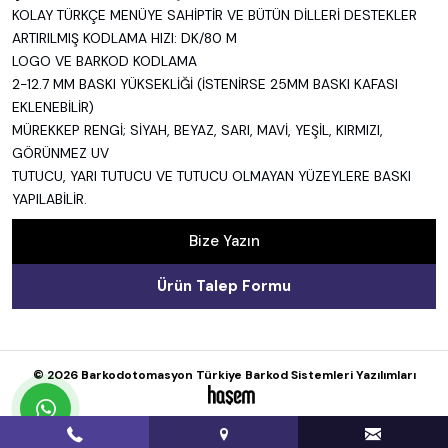
KOLAY TÜRKÇE MENÜYE SAHİPTİR VE BÜTÜN DİLLERİ DESTEKLER
ARTIRILMIŞ KODLAMA HIZI: DK/80 M
LOGO VE BARKOD KODLAMA
2-12.7 MM BASKI YÜKSEKLİĞİ (İSTENİRSE 25MM BASKI KAFASI
EKLENEBİLİR)
MÜREKKEP RENGİ; SİYAH, BEYAZ, SARI, MAVİ, YEŞİL, KIRMIZI,
GÖRÜNMEZ UV
TUTUCU, YARI TUTUCU VE TUTUCU OLMAYAN YÜZEYLERE BASKI
YAPILABİLİR.
Bize Yazın
Ürün Talep Formu
© 2026 Barkodotomasyon Türkiye Barkod Sistemleri Yazılımları
whatsapp