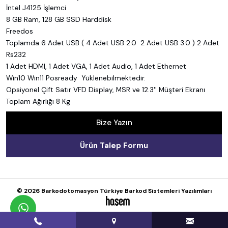
İntel J4125 İşlemci
8 GB Ram, 128 GB SSD Harddisk
Freedos
Toplamda 6 Adet USB ( 4 Adet USB 2.0 2 Adet USB 3.0 ) 2 Adet
Rs232
1 Adet HDMI, 1 Adet VGA, 1 Adet Audio, 1 Adet Ethernet
Win10 Win11 Posready Yüklenebilmektedir.
Opsiyonel Çift Satır VFD Display, MSR ve 12.3'' Müşteri Ekranı
Toplam Ağırlığı 8 Kg
Bize Yazın
Ürün Talep Formu
© 2026 Barkodotomasyon Türkiye Barkod Sistemleri Yazılımları
whatsapp