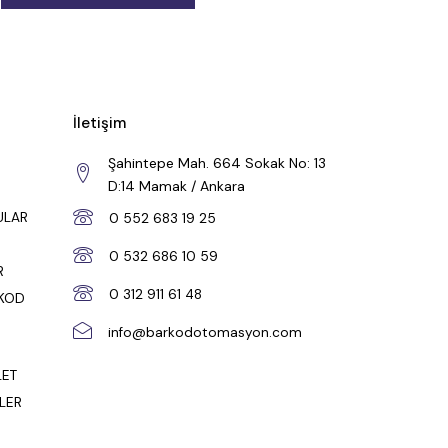
İletişim
Şahintepe Mah. 664 Sokak No: 13
D:14 Mamak / Ankara
ULAR
0 552 683 19 25
0 532 686 10 59
R
0 312 911 61 48
RKOD
info@barkodotomasyon.com
LET
LER