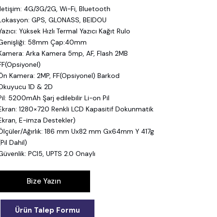
İletişim: 4G/3G/2G, Wi-Fi, Bluetooth
Lokasyon: GPS, GLONASS, BEIDOU
Yazıcı: Yüksek Hızlı Termal Yazıcı Kağıt Rulo
Genişliği: 58mm Çap:40mm
Kamera: Arka Kamera 5mp, AF, Flash 2MB
FF(Opsiyonel)
Ön Kamera: 2MP, FF(Opsiyonel) Barkod
Okuyucu 1D & 2D
Pil: 5200mAh Şarj edilebilir Li-on Pil
Ekran: 1280×720 Renkli LCD Kapasitif Dokunmatik
Ekran, E-imza Destekler)
Ölçüler/Ağırlık: 186 mm Ux82 mm Gx64mm Y 417g
(Pil Dahil)
Güvenlik: PCI5, UPTS 2.0 Onaylı
Bize Yazın
Ürün Talep Formu