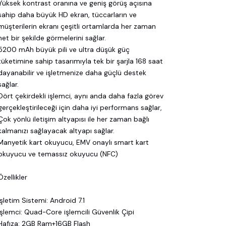
Yüksek kontrast oranına ve geniş görüş açısına
sahip daha büyük HD ekran, tüccarların ve
müşterilerin ekranı çeşitli ortamlarda her zaman
net bir şekilde görmelerini sağlar.
5200 mAh büyük pili ve ultra düşük güç
tüketimine sahip tasarımıyla tek bir şarjla 168 saat
dayanabilir ve işletmenize daha güçlü destek
sağlar.
Dört çekirdekli işlemci, aynı anda daha fazla görev
gerçekleştirileceği için daha iyi performans sağlar,
Çok yönlü iletişim altyapısı ile her zaman bağlı
kalmanızı sağlayacak altyapı sağlar.
Manyetik kart okuyucu, EMV onaylı smart kart
okuyucu ve temassız okuyucu (NFC)
Özellikler
İşletim Sistemi: Android 7.1
İşlemci: Quad-Core işlemcili Güvenlik Çipi
Hafıza: 2GB Ram+16GB Flash