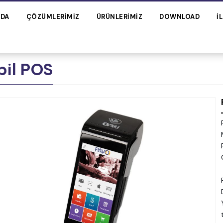
ZDA
ÇÖZÜMLERIMIZ
ÜRÜNLERIMIZ
DOWNLOAD
İ
bil POS