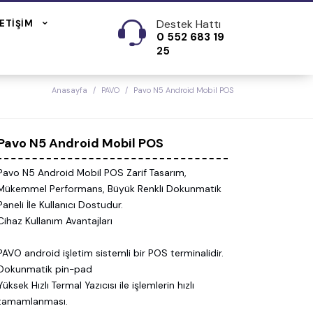
Destek Hattı
LETIŞIM
0 552 683 19
25
Anasayfa
PAVO
Pavo N5 Android Mobil POS
Pavo N5 Android Mobil POS
Pavo N5 Android Mobil POS Zarif Tasarım,
Mükemmel Performans, Büyük Renkli Dokunmatik
Paneli İle Kullanıcı Dostudur.
Cihaz Kullanım Avantajları
PAVO android işletim sistemli bir POS terminalidir.
Dokunmatik pin-pad
Yüksek Hızlı Termal Yazıcısı ile işlemlerin hızlı
tamamlanması.