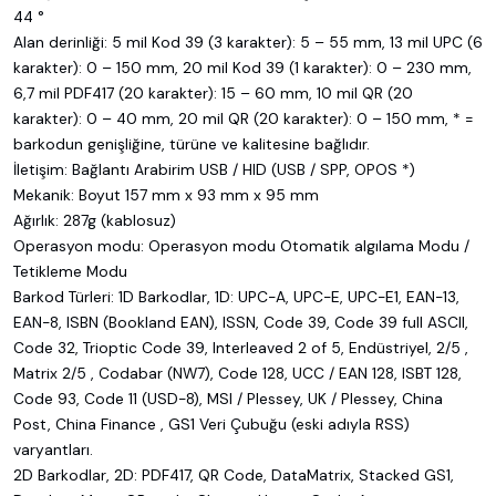
44 °
Alan derinliği: 5 mil Kod 39 (3 karakter): 5 – 55 mm, 13 mil UPC (6
karakter): 0 – 150 mm, 20 mil Kod 39 (1 karakter): 0 – 230 mm,
6,7 mil PDF417 (20 karakter): 15 – 60 mm, 10 mil QR (20
karakter): 0 – 40 mm, 20 mil QR (20 karakter): 0 – 150 mm, * =
barkodun genişliğine, türüne ve kalitesine bağlıdır.
İletişim: Bağlantı Arabirim USB / HID (USB / SPP, OPOS *)
Mekanik: Boyut 157 mm x 93 mm x 95 mm
Ağırlık: 287g (kablosuz)
Operasyon modu: Operasyon modu Otomatik algılama Modu /
Tetikleme Modu
Barkod Türleri: 1D Barkodlar, 1D: UPC-A, UPC-E, UPC-E1, EAN-13,
EAN-8, ISBN (Bookland EAN), ISSN, Code 39, Code 39 full ASCII,
Code 32, Trioptic Code 39, Interleaved 2 of 5, Endüstriyel, 2/5 ,
Matrix 2/5 , Codabar (NW7), Code 128, UCC / EAN 128, ISBT 128,
Code 93, Code 11 (USD-8), MSI / Plessey, UK / Plessey, China
Post, China Finance , GS1 Veri Çubuğu (eski adıyla RSS)
varyantları.
2D Barkodlar, 2D: PDF417, QR Code, DataMatrix, Stacked GS1,